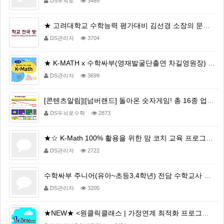
DS두뇌로
3469
★ 고려대학교 수학능력 평가대비 김선경 소장의 문제해설강의 ★
DS관리자
3704
★ K-MATH x 수학싸부(영재발굴단출연 차길영원장) 스윗한 콜라보레이션★
DS관리자
3699
[콘텐츠알림]|[넘버랜드] 돌아온 숫자게임! 총 16종 업데이트
DS두뇌로수학
2873
★☆ K-Math 100% 활용을 위한 맘 코치 교육 프로그램을 안내드립니다 ★☆
DS관리자
2722
수학싸부 주니어(유아~초등3,4학년) 전담 수학교사 모집
DS관리자
3205
★NEW★ <원클릭클래스 | 가정연계 최적화 프로그램> 체험관을 이용해보세요!