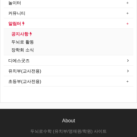
놀이터
커뮤니티
알림터
공지사항
두뇌로 활동
장학회 소식
디에스굿즈
유치부(교사전용)
초등부(교사전용)
About
두뇌로수학 (유치부/영재원/학원) 사이트