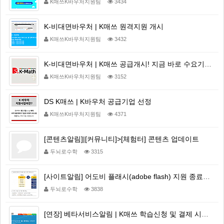
K매쓰K바우처지원팀
3434
K-비대면바우처 | K매쓰 원격지원 개시
K매쓰K바우처지원팀
3432
K-비대면바우처 | K매쓰 공급개시! 지금 바로 수요기업으로 신청해주세요!
K매쓰K바우처지원팀
3152
DS K매쓰 | K바우처 공급기업 선정
K매쓰K바우처지원팀
4371
[콘텐츠알림]|[커뮤니티]>[체험터] 콘텐츠 업데이트
두뇌로수학
3315
[사이트알림] 어도비 플래시(adobe flash) 지원 종료에 따른 사이트 개편 공지
두뇌로수학
3838
[연장] 베타서비스알림 | K매쓰 학습신청 및 결제 시스템 변경