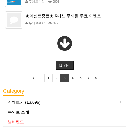
두뇌로수학
3969
★이벤트종료★ K매쓰 무제한 무료 이벤트
두뇌로수학
3656
검색
1
2
3
4
5
Category
전체보기 (13,095)
두뇌로 소개
넘버랜드