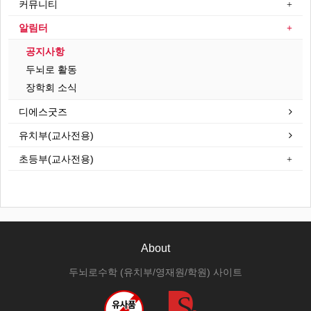
커뮤니티
알림터
공지사항
두뇌로 활동
장학회 소식
디에스굿즈
유치부(교사전용)
초등부(교사전용)
About
두뇌로수학 (유치부/영재원/학원) 사이트