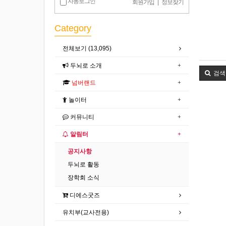
자동로그인
회원가입
|
정보찾기
Category
전체보기 (13,095)
두뇌로 소개
검색
넘버랜드
놀이터
커뮤니티
알림터
공지사항
두뇌로 활동
장학회 소식
디에스굿즈
유치부(교사전용)