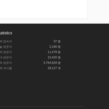
atistics
재 접속자
37 명
늘 방문자
2,190 명
제 방문자
11,479 명
대 방문자
15,420 명
체 방문자
5,764,929 명
체 게시물
28,127 개