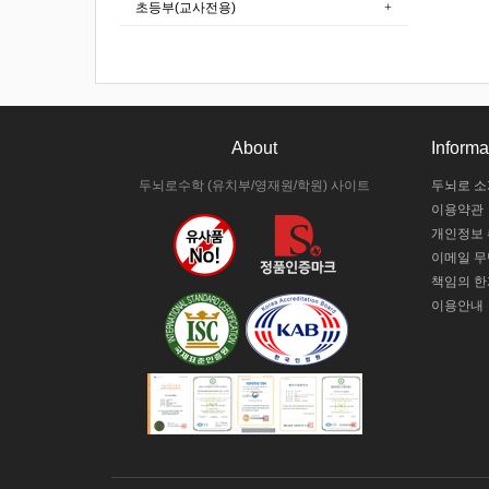
초등부(교사전용)
About
Informa
두뇌로수학 (유치부/영재원/학원) 사이트
두뇌로 소
이용약관
개인정보
이메일 
책임의 한
이용안내