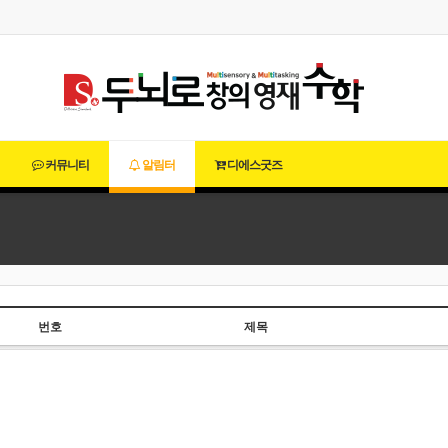
커뮤니티
알림터
디에스굿즈
번호
제목