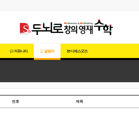
커뮤니티
알림터
디에스굿즈
번호
제목