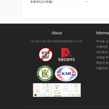
초등부(교사전용)
About
Informa
두뇌로수학 (유치부/영재원/학원) 사이트
두뇌로 소
이용약관
개인정보
이메일 
책임의 한
이용안내