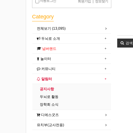
자동로그인
회원가입
|
정보찾기
Category
전체보기 (13,095)
두뇌로 소개
검색
넘버랜드
놀이터
커뮤니티
알림터
공지사항
두뇌로 활동
장학회 소식
디에스굿즈
유치부(교사전용)