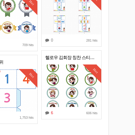
Hot
0
281 hits
709 hits
헬로우 김회장 칭찬 스티커를 공유합니다 ^0^ 1탄
위
Hot
Hot
6
606 hits
1,753 hits