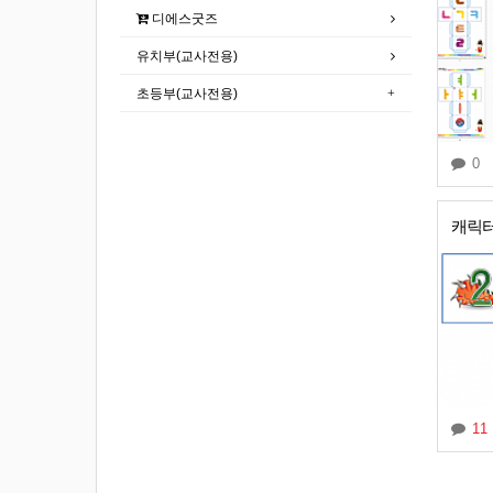
디에스굿즈
유치부(교사전용)
초등부(교사전용)
0
캐릭터
11