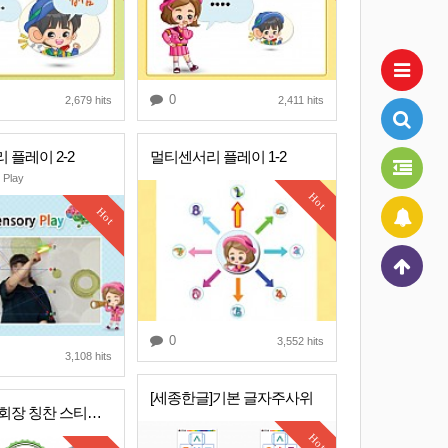
0
2,679 hits
2,411 hits
 플레이 2-2
멀티센서리 플레이 1-2
 Play
Hot
Hot
0
3,552 hits
3,108 hits
[세종한글]기본 글자주사위
헬로우 김회장 칭찬 스티커를 공유합니다 ^0^ 2탄
Hot