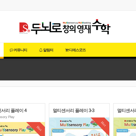
커뮤니티
알림터
디에스굿즈
서리 플레이 4
멀티센서리 플레이 3-3
멀티센서리
nsory Play
Hot
Hot