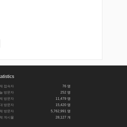
atistics
재 접속자
76 명
늘 방문자
252 명
제 방문자
11,479 명
대 방문자
15,420 명
체 방문자
5,762,991 명
체 게시물
28,127 개