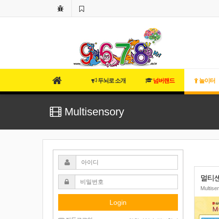
두뇌로 소개
넘버랜드
놀이터
Multisensory
멀티센
Multise
Login