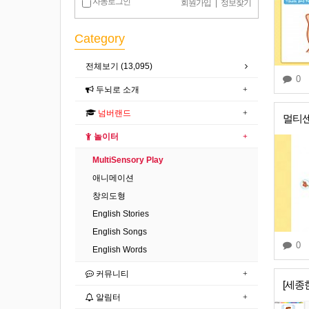
자동로그인
회원가입
|
정보찾기
Category
전체보기 (13,095)
0
두뇌로 소개
넘버랜드
멀티센
놀이터
MultiSensory Play
애니메이션
창의도형
English Stories
English Songs
0
English Words
커뮤니티
알림터